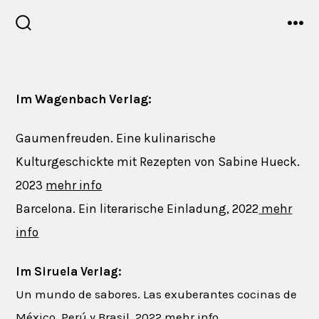
Zum
Inhalt
SUCHE
MEN
EIN-/AUSBLENDEN
springen
Im Wagenbach Verlag:
Gaumenfreuden. Eine kulinarische
Kulturgeschickte mit Rezepten von Sabine Hueck.
2023
mehr info
Barcelona. Ein literarische Einladung, 2022
mehr
info
Im Siruela Verlag:
Un mundo de sabores. Las exuberantes cocinas de
México, Perú y Brasil. 2022
mehr info